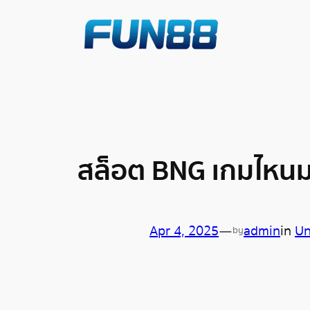
Skip
to
content
สล็อต BNG เกมไหน
Apr 4, 2025
—
admin
in
Un
by