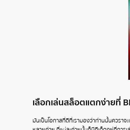
เลือกเล่นสล็อตแตกง่ายที่ 
มันเป็นโอกาสที่ดีที่เรามองว่าท่านนั้นควราจะ
หลายค่าย ที่แต่ละค่ายนั้นก็มีทีเด็ดอยู่ที่กา