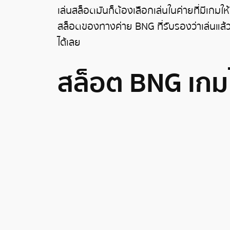
เล่นสล็อตมันก็ต้องเลือกเล่นในค่ายที่มีเกมใ
สล็อตของทางค่าย BNG ที่รับรองว่าเล่นแล้วจ
ได้เลย
สล็อต BNG เก