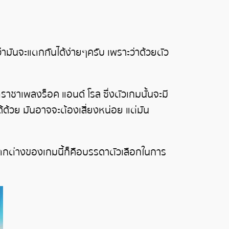
ว่ามันจะแตกกันได้ง่ายๆครับ เพราะว่าด้วยตัว
ตราชาเพลงร็อค แอนด์ โรล ซึ่งตัวเกมนั้นจะมี
้ด้วย มันอาจจะต้องเสี่ยงหน่อย แต่มัน
่แตกต่างของเกมนี้ก็คือบรรดาตัวเลือกในการ