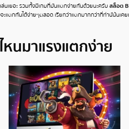
ห้เล่นเยอะ รวมทั้งมีเกมที่มันแตกง่ายกันด้วยนะครับ
สล็อต 
ะแตกกันได้ง่ายๆตลอด เรียกว่าแตกมากกว่าที่ท่านัน้นเคยเจอม
มไหนมาแรงแตกง่าย