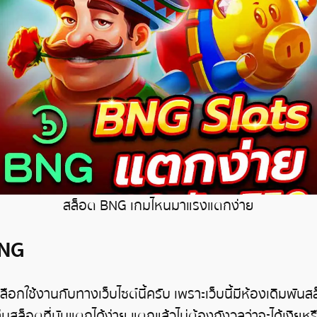
สล็อต BNG เกมไหนมาแรงแตกง่าย
BNG
เลือกใช้งานกับทางเว็บไซต์นี้ครับ เพราะเว็บนี้มีห้องเดิมพั
รเล่นสล็อตที่มันแตกได้ง่าย แตกแล้วไม่ต้องกังวลว่าจะได้เงิยหร