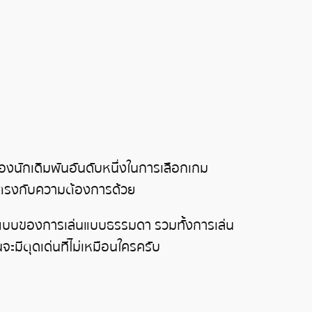
องนักเดิมพันอันดับหนึ่งในการเลือกเกม
ห้ตรงกับความต้องการด้วย
นรูปแบบของการเล่นแบบธรรมดา รวมทั้งการเล่น
จะมีตุดเด่นที่ไม่เหมือนใครครับ