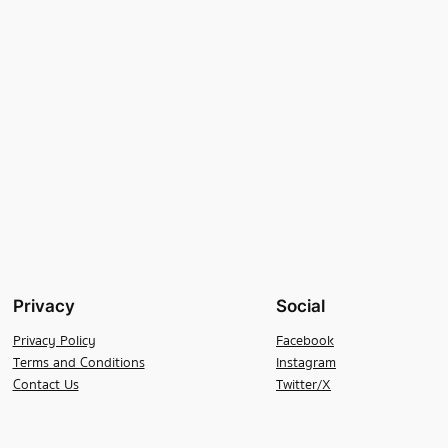
Privacy
Social
Privacy Policy
Facebook
Terms and Conditions
Instagram
Contact Us
Twitter/X