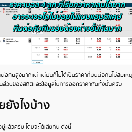
มันต่อกันสูงมากแต่ แต่มันก็ไม่ได้เป็นราคาที่มันต่อกันไม่ส
นในส่วนของสถิติและข้อมูลในการออกราคากันทั้งนั้นครับ
ียยังไงบ้าง
ู่แล้วครับ โดยจะได้เสียกัน ดังนี้