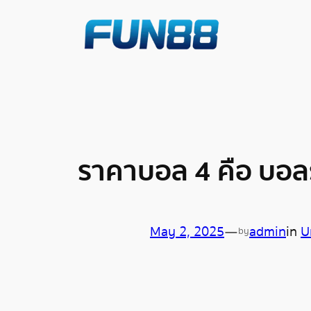
Skip
to
content
ราคาบอล 4 คือ บอลรา
May 2, 2025
—
admin
in
U
by