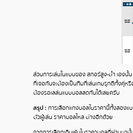
ส่วนการเล่นในแบบของ สกอร์สูง-ต่ำ เองนั้
ที่เจอกันจะต้องเป็นทีมที่เล่นเกมรุกดีทั้งคุ่ห
ต้องรอเลล่นแบบบอลสดกันได้เลยครับ
สรุป :
การเลือกแทงบอลในราคานี้ทั้งสองแบบนั
ตัวผู้เล่น ราคาบอลไหล ต่างอีกด้วย
จากการเลือกเดิมพันในราคาบอลที่ผ่านมานั