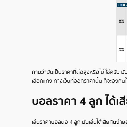
ถามว่ามันเป็นราคาที่ต่อสุงหรือไม่ ใช่ครับ 
เลือกแทง ทางเว็บที่ออกราคานั้น ก็จะอิงกั
บอลราคา 4 ลูก ได้เส
เล่นราคาบอลต่อ 4 ลูก มันเล่นได้เสียกันง่ายอย