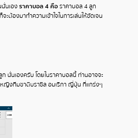
นนั่นเอง
ราคาบอล 4 คือ
ราคาบอล 4 ลูก
ี้ก็จะต้องมาทำความเข้าใจในการเล่นให้ชัดเจน
ลูก นั่นเองครับ โดยในราคาบอลนี้ ท่านอาจจะ
หญิงทีมชาติบราซิล อมเริกา ญี่ปุ่น ที่แกร่งๆ