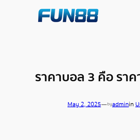
Skip
to
content
ราคาบอล 3 คือ ราคา
May 2, 2025
—
admin
in
U
by