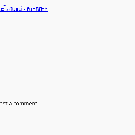
ไรกันแน่ - fun88th
ost a comment.