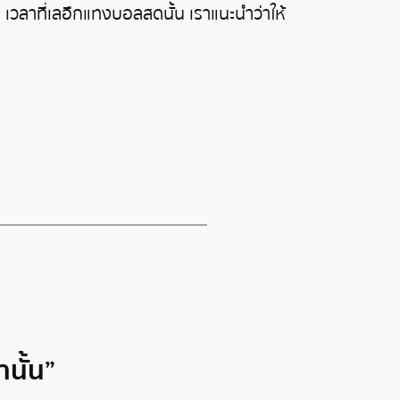
ำ เวลาที่เลอืกแทงบอลสดนั้น เราแนะนำว่าให้
นั้น”