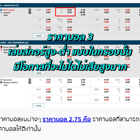
ับราคาบอลแบต่างๆ
ราคาบอล 2.75 คือ
ราคาบอลที่สามารถเล่
บอลให้ดีเท่านั้น