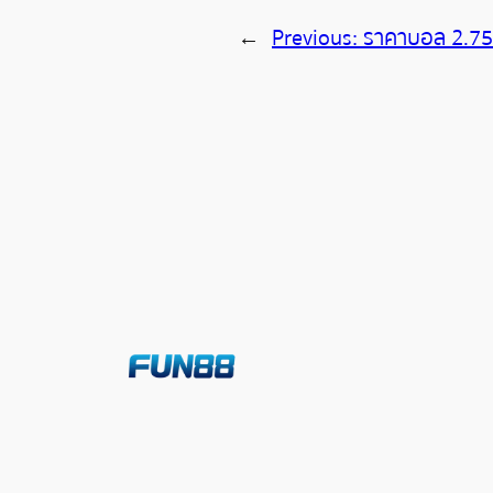
←
Previous:
ราคาบอล 2.75 