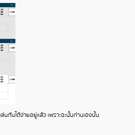
นกันได้ง่ายอยู่แล้ว เพราะฉะนั้นท่านเองนั้น