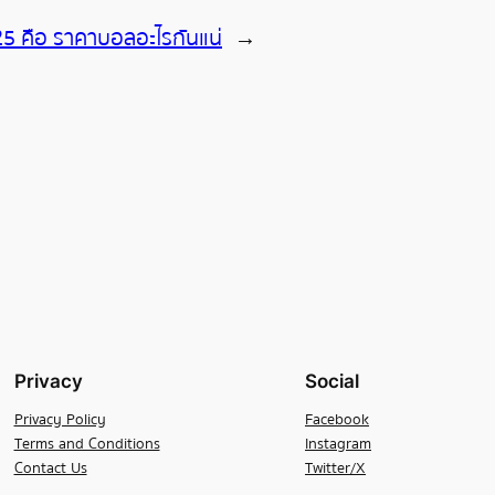
5 คือ ราคาบอลอะไรกันแน่
→
Privacy
Social
Privacy Policy
Facebook
Terms and Conditions
Instagram
Contact Us
Twitter/X