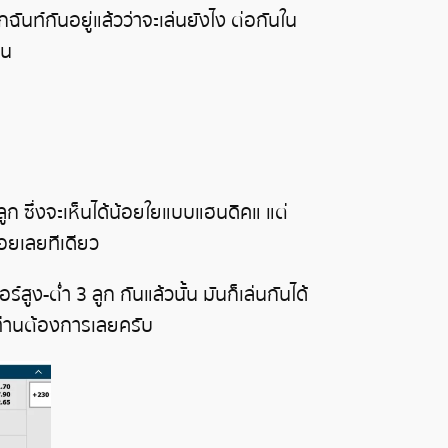
ันท์กันอยู่แล้วว่าจะเล่นยังไง ต่อกันใน
าน
ูก ซึ่งจะเห็นได้น้อยใยแบบแฮนดิคแ แต่
่อยเลยทีเดียว
ง-ต่ำ 3 ลูก กันแล้วนั้น มันก็เล่นกันได้
่ท่านต้องการเลยครับ