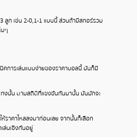
ง 3 ลูก เช่น 2-0,1-1 แบบนี้ ส่วนถ้ามีสกอร์รวม
ต็มๆ
ทคนิคการเล่นแบบง่ายของราคาบอลนี้ มันก็มี
แทงนั้น ตามสถิติที่แขงขันกันมานั้น มันมักจะ
ให้ราคาไหลลงมาก่อนเลย จากนั้นก็เลือก
ล่นเชิงกันอยู่